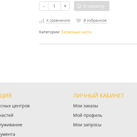
-
+
В корзину
К сравнению
В избранное
Категории:
Запасные части
ЦИЯ
ЛИЧНЫЙ КАБИНЕТ
исных центров
Мои заказы
частей
Мой профиль
служивание
Мои запросы
румента