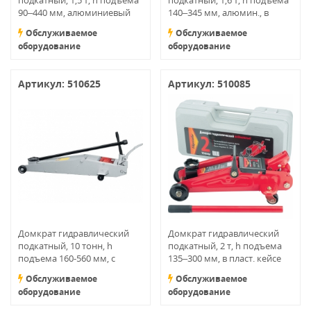
подкатный, 1,5 т, h подъема
подкатный, 1,6 т, h подъема
90–440 мм, алюминиевый
140–345 мм, алюмин., в
Matrix
пласт. кейсе Matrix
Обслуживаемое
Обслуживаемое
оборудование
оборудование
Артикул: 510625
Артикул: 510085
Домкрат гидравлический
Домкрат гидравлический
подкатный, 10 тонн, h
подкатный, 2 т, h подъема
подъема 160-560 мм, с
135–300 мм, в пласт. кейсе
переключателем режимов
Обслуживаемое
Обслуживаемое
подъема MATRIX
оборудование
оборудование