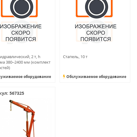
идравлический, 2 т, h
Стапель, 10 т
ма 380–2400 мм (комплект
астей)
луживаемое оборудование
Обслуживаемое оборудование
ул: 567325