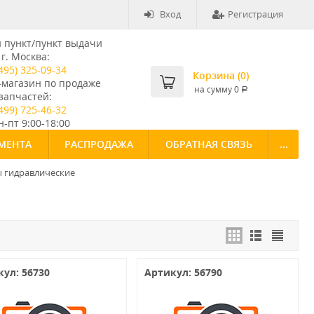
Вход
Регистрация
пункт/пункт выдачи
г. Москва:
495) 325-09-34
Корзина (
0
)
-магазин по продаже
на сумму
0
Р
запчастей:
499) 725-46-32
-пт 9:00-18:00
МЕНТА
РАСПРОДАЖА
ОБРАТНАЯ СВЯЗЬ
...
 гидравлические
ул: 56730
Артикул: 56790