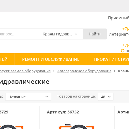
Приемный 
+7(
Интернет
Краны гидравлические
Найти
+7(
пн
ТЕЙ
РЕМОНТ И ОБСЛУЖИВАНИЕ
ПРОКАТ ИНСТРУ
служиваемое оборудование
Автосервисное оборудование
Краны
идравлические
ь:
Товаров на странице:
Название
48
6729
Артикул: 56732
Артик