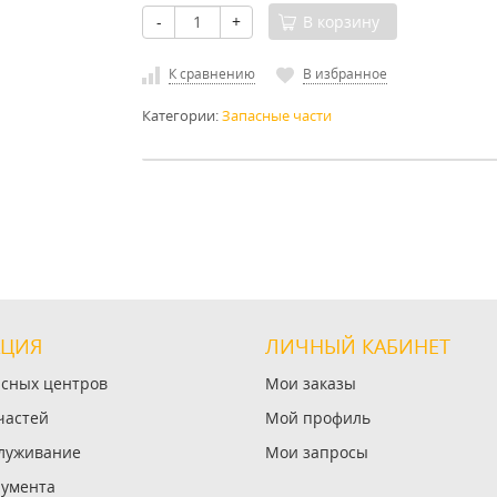
-
+
В корзину
К сравнению
В избранное
Категории:
Запасные части
ЦИЯ
ЛИЧНЫЙ КАБИНЕТ
исных центров
Мои заказы
частей
Мой профиль
служивание
Мои запросы
румента