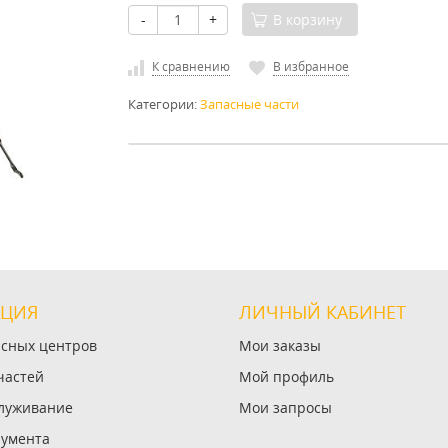
-
+
В корзину
К сравнению
В избранное
Категории:
Запасные части
ЦИЯ
ЛИЧНЫЙ КАБИНЕТ
исных центров
Мои заказы
частей
Мой профиль
служивание
Мои запросы
румента