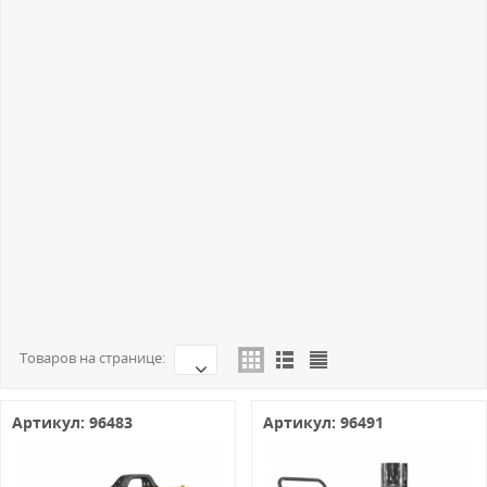
Отвертки DENZEL
Рубанки DENZEL
Многофункциональный инструмент DENZEL
Перфораторы DENZEL
Пилы циркулярные DENZEL
Пилы сабельные DENZEL
Фены DENZEL
Уровни лазерные DENZEL
Углошлифовальные машины DENZEL
Шлифовальные машины DENZEL
Запасные части DENZEL
Товаров на странице:
Артикул: 96483
Артикул: 96491